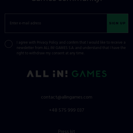
SIGN UP
I agree with
Privacy Policy
and confirm that I would like to receive a
newsletter from ALL IN! GAMES S.A. and understand that I have the
right to withdraw my consent at any time.
contact@allingames.com
+48 575 999 037
Press kit