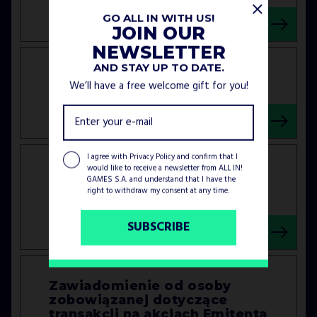
30 MAJ 2014
GO ALL IN WITH US!
JOIN OUR
NEWSLETTER
AND STAY UP TO DATE.
SETANTA FINANCE GROUP SA
We’ll have a free welcome gift for you!
Zmiana nazwy firmy Emitenta
19 MAJ 2014
I agree with
Privacy Policy
and confirm that I
would like to receive a newsletter from ALL IN!
SETANTA FINANCE GROUP SA
GAMES S.A. and understand that I have the
Raport okresowy za I kwartał
right to withdraw my consent at any time.
2014 roku
SUBSCRIBE
14 MAJ 2014
Zawiadomienie od osoby
zobowiązanej dotyczące
transakcji na akcjach Emitenta