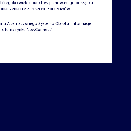
 któregokolwiek z punktów planowanego porządku
romadzenia nie zgłoszono sprzeciwów.
aminu Alternatywnego Systemu Obrotu „Informacje
brotu na rynku NewConnect”