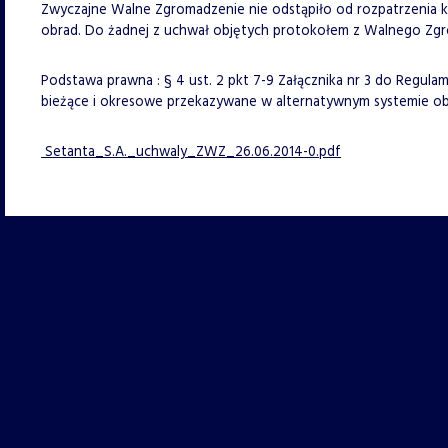
Zwyczajne Walne Zgromadzenie nie odstąpiło od rozpatrzenia
obrad. Do żadnej z uchwał objętych protokołem z Walnego Zg
Podstawa prawna : § 4 ust. 2 pkt 7-9 Załącznika nr 3 do Regul
bieżące i okresowe przekazywane w alternatywnym systemie o
Setanta_S.A._uchwaly_ZWZ_26.06.2014-0.pdf