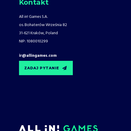
Kontakt
All in! Games S.A.
os. Bohaterów Września 82
31-621 Kraków, Poland
NIP: 1080010299
ir@allingames.com
ZADAJ PYTANIE