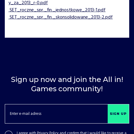
y_za_2013_r-0.pdf
SET_roczne_spr._fin._jednostkowe_2013-1.pdf
SET_roczne_spr._fin._skonsolidowane_2013-2.pdf
Sign up now and join the All in!
Games community!
SIGN UP
I agree with
Privacy Policy
and confirm that I would like to receive a