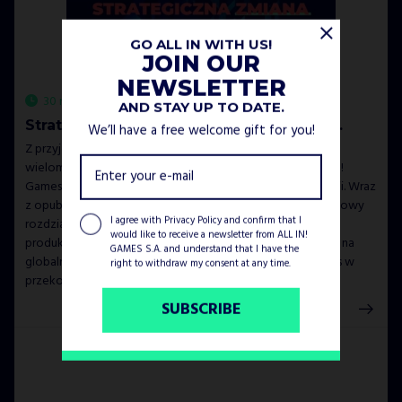
GO ALL IN WITH US!
JOIN OUR
NEWSLETTER
30 maj 2023
AND STAY UP TO DATE.
Strategiczna zmiana w All in! Games S.A.
We’ll have a free welcome gift for you!
Z przyjemnością przedstawiamy wyniki naszych
wielomiesięcznych analiz, które doprowadziły zarząd All in!
Games S.A. do podjęcia kluczowych, strategicznych decyzji. Wraz
z opublikowaniem nowej strategii All in! Games deklaruje nowy
I agree with
Privacy Policy
and confirm that I
rozdział w swoim rozwoju. Miesiące wzmocnień zespołu
would like to receive a newsletter from ALL IN!
produkcyjnego, liczne rozmowy z czołowymi wydawcami na
GAMES S.A. and understand that I have the
globalnym rynku gier i analizy ekonomiczne utwierdziły nas w
right to withdraw my consent at any time.
przekonaniu, że przyszłość […]
SUBSCRIBE