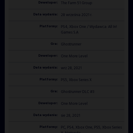
The Farm 51 Group
28 września 2021 r.
PS4, Xbox One / Wydawca: All In!
Games S.A
Ghostrunner
One More Level
wrz 28, 2021
GO ALL IN WITH US!
JOIN OUR
PS5, Xbox Series X
NEWSLETTER
AND STAY UP TO DATE.
Ghostrunner DLC #3
We’ll have a free welcome gift for you!
One More Level
sie 28, 2021
I agree with
Privacy Policy
and confirm that I
PC, PS4, Xbox One, PS5, Xbox Series
would like to receive a newsletter from ALL IN!