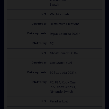
X, Nintendo
GAMES S.A. and understand that I have the
Switch
right to withdraw my consent at any time.
War Mongrels
SUBSCRIBE
Destructive Creations
19 października 2021 r.
PC
Ghostrunner DLC #4
One More Level
30 listopada 2021 r.
PC, PS4, Xbox One,
PS5, Xbox Series X,
Nintendo Switch
Paradise Lost