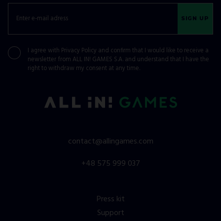
SIGN UP
I agree with
Privacy Policy
and confirm that I would like to receive a
newsletter from ALL IN! GAMES S.A. and understand that I have the
right to withdraw my consent at any time.
contact@allingames.com
+48 575 999 037
Press kit
Support