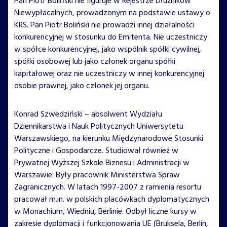
Pan Piotr Boliński nie figuruje w Rejestrze Dłużników
Niewypłacalnych, prowadzonym na podstawie ustawy o
KRS. Pan Piotr Boliński nie prowadzi innej działalności
konkurencyjnej w stosunku do Emitenta. Nie uczestniczy
w spółce konkurencyjnej, jako wspólnik spółki cywilnej,
spółki osobowej lub jako członek organu spółki
kapitałowej oraz nie uczestniczy w innej konkurencyjnej
osobie prawnej, jako członek jej organu.
Konrad Szwedziński – absolwent Wydziału
Dziennikarstwa i Nauk Politycznych Uniwersytetu
Warszawskiego, na kierunku Międzynarodowe Stosunki
Polityczne i Gospodarcze. Studiował również w
Prywatnej Wyższej Szkole Biznesu i Administracji w
Warszawie. Były pracownik Ministerstwa Spraw
Zagranicznych. W latach 1997-2007 z ramienia resortu
pracował m.in. w polskich placówkach dyplomatycznych
w Monachium, Wiedniu, Berlinie. Odbył liczne kursy w
zakresie dyplomacji i funkcjonowania UE (Bruksela, Berlin,