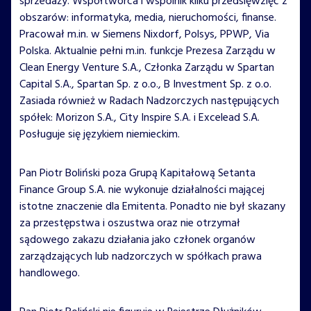
sprzedaży. Współtwórca i wspólnik kilku przedsięwzięć z
obszarów: informatyka, media, nieruchomości, finanse.
Pracował m.in. w Siemens Nixdorf, Polsys, PPWP, Via
Polska. Aktualnie pełni m.in. funkcje Prezesa Zarządu w
Clean Energy Venture S.A., Członka Zarządu w Spartan
Capital S.A., Spartan Sp. z o.o., B Investment Sp. z o.o.
Zasiada również w Radach Nadzorczych następujących
spółek: Morizon S.A., City Inspire S.A. i Excelead S.A.
Posługuje się językiem niemieckim.
Pan Piotr Boliński poza Grupą Kapitałową Setanta
Finance Group S.A. nie wykonuje działalności mającej
istotne znaczenie dla Emitenta. Ponadto nie był skazany
za przestępstwa i oszustwa oraz nie otrzymał
sądowego zakazu działania jako członek organów
zarządzających lub nadzorczych w spółkach prawa
handlowego.