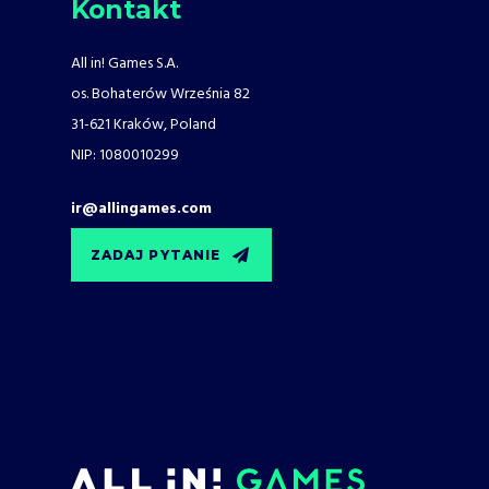
Kontakt
All in! Games S.A.
os. Bohaterów Września 82
31-621 Kraków, Poland
NIP: 1080010299
ir@allingames.com
ZADAJ PYTANIE