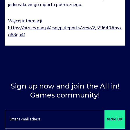
jednostkowego raportu półrocznego.
Więcej informacji
https://biznes.pap.pl/espi/pl/reports/view/2,551640#hyx
q68qa41
Sign up now and join the All in!
Games community!
SIGN UP