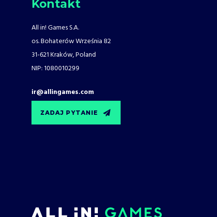
Kontakt
All in! Games S.A.
os. Bohaterów Września 82
31-621 Kraków, Poland
NIP: 1080010299
ir@allingames.com
ZADAJ PYTANIE