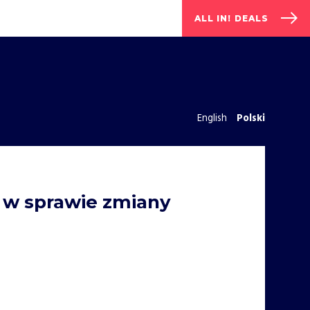
ALL IN! DEALS
English
Polski
 w sprawie zmiany