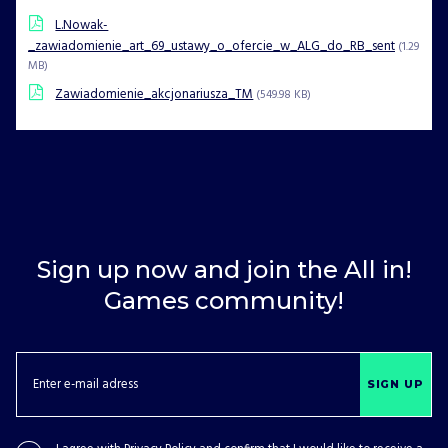
L.Nowak-
_zawiadomienie_art_69_ustawy_o_ofercie_w_ALG_do_RB_sent
(1.29
MB)
Zawiadomienie_akcjonariusza_TM
(549.98 KB)
Sign up now and join the All in!
Games community!
SIGN UP