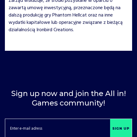
Zarząd wskazuje, że środki pozyskane w oparciu o
zawartą umowę inwestycyjną, przeznaczone będą na
dalszą produkcję gry Phantom Hellcat oraz na inne
wydatki kapitałowe lub operacyjne związane z bieżącą
działalnością Ironbird Creations.
Sign up now and join the All in!
Games community!
SIGN UP