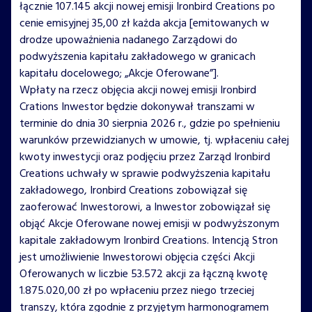
łącznie 107.145 akcji nowej emisji Ironbird Creations po
cenie emisyjnej 35,00 zł każda akcja [emitowanych w
drodze upoważnienia nadanego Zarządowi do
podwyższenia kapitału zakładowego w granicach
kapitału docelowego; „Akcje Oferowane”].
Wpłaty na rzecz objęcia akcji nowej emisji Ironbird
Crations Inwestor będzie dokonywał transzami w
terminie do dnia 30 sierpnia 2026 r., gdzie po spełnieniu
warunków przewidzianych w umowie, tj. wpłaceniu całej
kwoty inwestycji oraz podjęciu przez Zarząd Ironbird
Creations uchwały w sprawie podwyższenia kapitału
zakładowego, Ironbird Creations zobowiązał się
zaoferować Inwestorowi, a Inwestor zobowiązał się
objąć Akcje Oferowane nowej emisji w podwyższonym
kapitale zakładowym Ironbird Creations. Intencją Stron
jest umożliwienie Inwestorowi objęcia części Akcji
Oferowanych w liczbie 53.572 akcji za łączną kwotę
1.875.020,00 zł po wpłaceniu przez niego trzeciej
transzy, która zgodnie z przyjętym harmonogramem