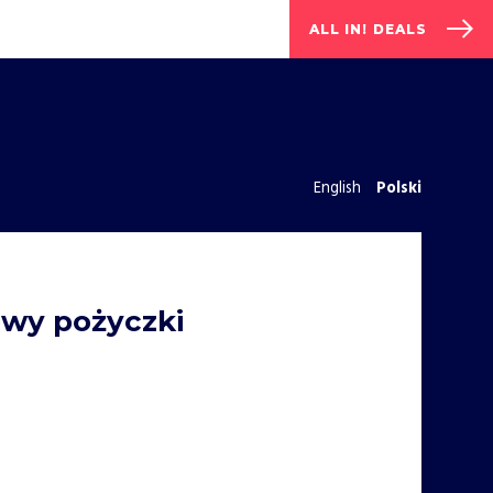
ALL IN! DEALS
English
Polski
owy pożyczki