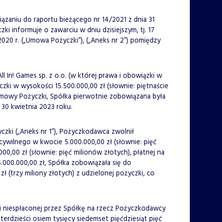
wiązaniu do raportu bieżącego nr 14/2021 z dnia 31
i informuje o zawarciu w dniu dzisiejszym, tj. 17
2020 r. („Umowa Pożyczki”), („Aneks nr 2”) pomiędzy
 In! Games sp. z o.o. (w której prawa i obowiązki w
ki w wysokości 15.500.000,00 zł (słownie: piętnaście
Umowy Pożyczki, Spółka pierwotnie zobowiązana była
30 kwietnia 2023 roku.
czki („Aneks nr 1”), Pożyczkodawca zwolnił
ywilnego w kwocie 5.000.000,00 zł (słownie: pięć
000,00 zł (słownie: pięć milionów złotych), płatnej na
5.000.000,00 zł, Spółka zobowiązała się do
trzy miliony złotych) z udzielonej pożyczki, co
 i niespłaconej przez Spółkę na rzecz Pożyczkodawcy
zterdzieści osiem tysięcy siedemset pięćdziesiąt pięć