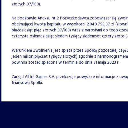
złotych 07/100).
Na podstawie Aneksu nr 2 Pożyczkodawca zobowiązał się zwoln
obejmującej kwotę kapitału w wysokości 2.048.755,07 zł (słowni
pięćdziesiąt pięć złotych 07/100) wraz z narosłymi do tego cza
czterysta osiemdziesiąt siedem tysięcy siedemset cztery złote 58
Warunkiem Zwolnienia jest spłata przez Spółkę pozostałej część
jeden milion pięćset tysięcy złotych) zgodnie z harmonogramem
powinna zostać spłacona w terminie do dnia 31 maja 2023 r.
Zarząd All In! Games S.A. przekazuje powyższe informacje z uwa
finansową Spółki.