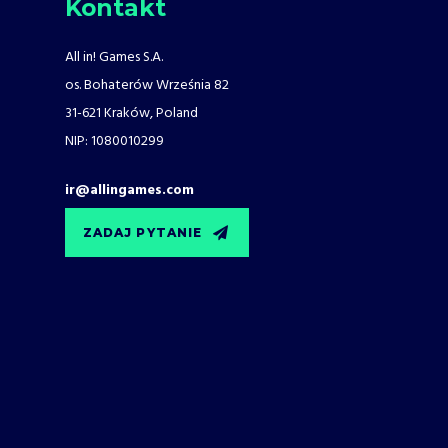
Kontakt
All in! Games S.A.
os. Bohaterów Września 82
31-621 Kraków, Poland
NIP: 1080010299
ir@allingames.com
ZADAJ PYTANIE