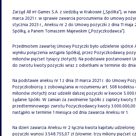
Zarząd All in! Games S.A. z siedzibą w Krakowie („Spółka”), w na
marca 2021 r. w sprawie zawarcia porozumienia do umowy pożyczk
stycznia 2023 r., Aneksu nr 2 do Umowy pożyczki z dnia 11 maja 
Spółką, a Panem Tomaszem Majewskim („Pożyczkodawca”).
Przedmiotem zawartej Umowy Pożyczki było udzielenie spółce All
wyniku połączenia wstąpiła Spółka), przez Pożyczkodawcę pożycz
milionów pięćset tysięcy złotych). Na podstawie postanowień 
do zwrotu kwoty pożyczki wraz z odsetkami w terminie do dnia 
Na podstawie aneksu nr 1 z dnia 31 marca 2021 r. do Umowy Poży
Pożyczkobiorcę z zobowiązania w rozumieniu art. 508 kodeksu c
milionów złotych) oraz udzielił dalszej pożyczki w kwocie 5.000.
żądanie Spółki. W zamian za zwolnienie Spółki z zapłaty kwoty 
przedterminowego zwrotu Pożyczkodawcy kwoty 3.000.000,00 zł (
nastąpiło w terminie 1 miesiąca od dnia zawarcia Aneksu nr 1.
Na dzień zawarcia Aneksu nr 2 łączna kwota kapitału udzielonej
pożyczki wynosi 3.548.755,07 zł (słownie: trzy miliony pięćset c