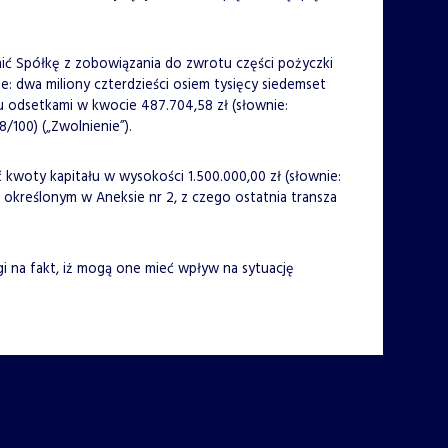
ić Spółkę z zobowiązania do zwrotu części pożyczki
e: dwa miliony czterdzieści osiem tysięcy siedemset
su odsetkami w kwocie 487.704,58 zł (słownie:
/100) („Zwolnienie”).
 kwoty kapitału w wysokości 1.500.000,00 zł (słownie:
 określonym w Aneksie nr 2, z czego ostatnia transza
gi na fakt, iż mogą one mieć wpływ na sytuację