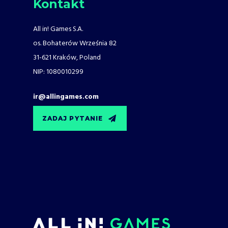
Kontakt
All in! Games S.A.
os. Bohaterów Września 82
31-621 Kraków, Poland
NIP: 1080010299
ir@allingames.com
ZADAJ PYTANIE