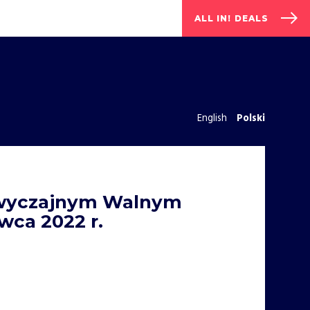
ALL IN! DEALS
English
Polski
Zwyczajnym Walnym
wca 2022 r.