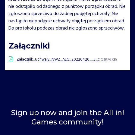
nie odstąpiło od żadnego z punktów porządku obrad. Nie
zgłoszono sprzeciwu do żadnej podjętej uchwały. Nie
nastąpiło niepodjęcie uchwały objętej porządkiem obrad.
Do protokołu podczas obrad nie zgłoszono sprzeciwów.
Załączniki
Zalacznik_Uchwaly_NWZ_ALG_20220420__3_c
(218.76 KB)
Sign up now and join the All in!
Games community!