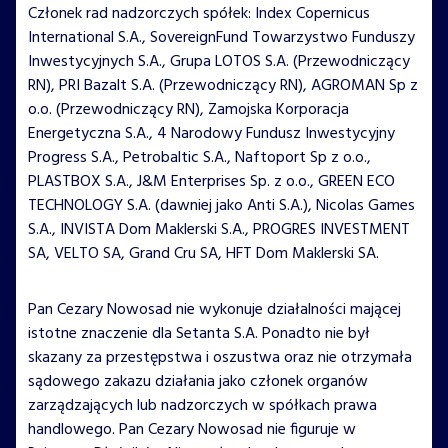
Członek rad nadzorczych spółek: Index Copernicus
International S.A., SovereignFund Towarzystwo Funduszy
Inwestycyjnych S.A., Grupa LOTOS S.A. (Przewodniczący
RN), PRI Bazalt S.A. (Przewodniczący RN), AGROMAN Sp z
o.o. (Przewodniczący RN), Zamojska Korporacja
Energetyczna S.A., 4 Narodowy Fundusz Inwestycyjny
Progress S.A., Petrobaltic S.A., Naftoport Sp z o.o.,
PLASTBOX S.A., J&M Enterprises Sp. z o.o., GREEN ECO
TECHNOLOGY S.A. (dawniej jako Anti S.A.), Nicolas Games
S.A., INVISTA Dom Maklerski S.A., PROGRES INVESTMENT
SA, VELTO SA, Grand Cru SA, HFT Dom Maklerski SA.
Pan Cezary Nowosad nie wykonuje działalności mającej
istotne znaczenie dla Setanta S.A. Ponadto nie był
skazany za przestępstwa i oszustwa oraz nie otrzymała
sądowego zakazu działania jako członek organów
zarządzających lub nadzorczych w spółkach prawa
handlowego. Pan Cezary Nowosad nie figuruje w