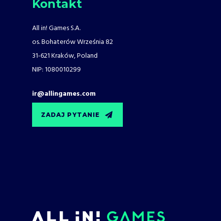
Kontakt
All in! Games S.A.
os. Bohaterów Września 82
31-621 Kraków, Poland
NIP: 1080010299
ir@allingames.com
ZADAJ PYTANIE