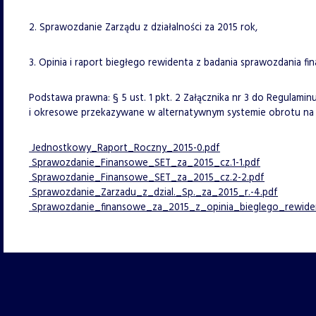
2. Sprawozdanie Zarządu z działalności za 2015 rok,
3. Opinia i raport biegłego rewidenta z badania sprawozdania f
Podstawa prawna: § 5 ust. 1 pkt. 2 Załącznika nr 3 do Regulam
i okresowe przekazywane w alternatywnym systemie obrotu n
Jednostkowy_Raport_Roczny_2015-0.pdf
Sprawozdanie_Finansowe_SET_za_2015_cz.1-1.pdf
Sprawozdanie_Finansowe_SET_za_2015_cz.2-2.pdf
Sprawozdanie_Zarzadu_z_dzial._Sp._za_2015_r.-4.pdf
Sprawozdanie_finansowe_za_2015_z_opinia_bieglego_rewiden