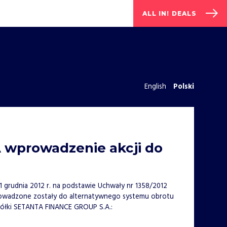
ALL IN! DEALS
English
Polski
wprowadzenie akcji do
t
31 grudnia 2012 r. na podstawie Uchwały nr 1358/2012
owadzone zostały do alternatywnego systemu obrotu
półki SETANTA FINANCE GROUP S.A.: