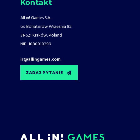
Kontakt
All in! Games S.A.
os. Bohaterów Września 82
31-621 Kraków, Poland
NIP: 1080010299
ir@allingames.com
ZADAJ PYTANIE