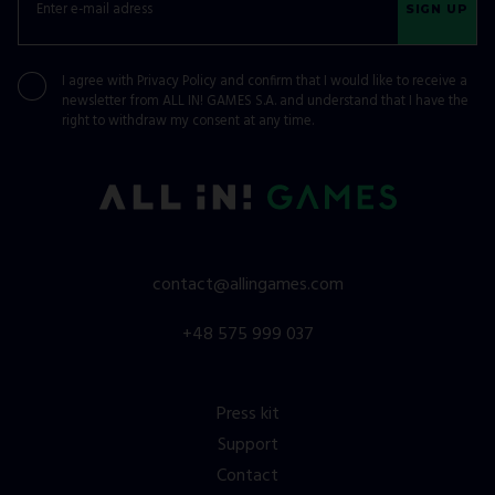
SIGN UP
I agree with
Privacy Policy
and confirm that I would like to receive a
newsletter from ALL IN! GAMES S.A. and understand that I have the
right to withdraw my consent at any time.
contact@allingames.com
+48 575 999 037
Press kit
Support
Contact