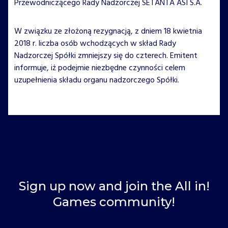
Przewodniczącego Rady Nadzorczej SETANTA ASI S.A.
W związku ze złożoną rezygnacją, z dniem 18 kwietnia
2018 r. liczba osób wchodzących w skład Rady
Nadzorczej Spółki zmniejszy się do czterech. Emitent
informuje, iż podejmie niezbędne czynności celem
uzupełnienia składu organu nadzorczego Spółki.
Sign up now and join the All in!
Games community!