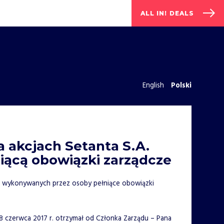
ALL IN! DEALS
English
Polski
a akcjach Setanta S.A.
iącą obowiązki zarządcze
ach wykonywanych przez osoby pełniące obowiązki
 08 czerwca 2017 r. otrzymał od Członka Zarządu – Pana