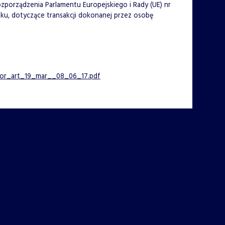
 Rozporządzenia Parlamentu Europejskiego i Rady (UE) nr
nku, dotyczące transakcji dokonanej przez osobę
or_art_19_mar__08_06_17.pdf