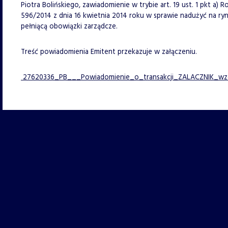
Piotra Bolińskiego, zawiadomienie w trybie art. 19 ust. 1 pkt a)
596/2014 z dnia 16 kwietnia 2014 roku w sprawie nadużyć na ry
pełniącą obowiązki zarządcze.
Treść powiadomienia Emitent przekazuje w załączeniu.
27620336_PB___Powiadomienie_o_transakcji_ZALACZNIK_wz