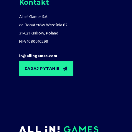
Kontakt
All in! Games S.A.
os. Bohaterów Września 82
31-621 Kraków, Poland
NIP: 1080010299
ir@allingames.com
ZADAJ PYTANIE