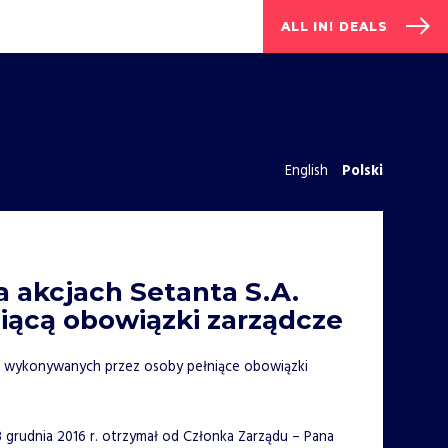
ALL IN! DEALS
English
Polski
a akcjach Setanta S.A.
iącą obowiązki zarządcze
ach wykonywanych przez osoby pełniące obowiązki
13 grudnia 2016 r. otrzymał od Członka Zarządu – Pana