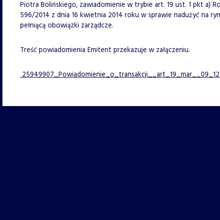
Piotra Bolińskiego, zawiadomienie w trybie art. 19 ust. 1 pkt a)
596/2014 z dnia 16 kwietnia 2014 roku w sprawie nadużyć na ry
pełniącą obowiązki zarządcze.
Treść powiadomienia Emitent przekazuje w załączeniu.
25949907_Powiadomienie_o_transakcji__art_19_mar__09_12