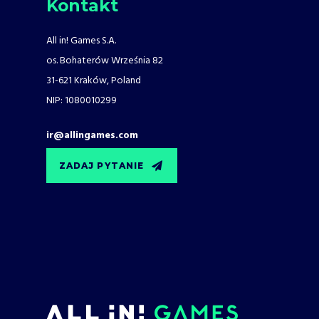
Kontakt
All in! Games S.A.
os. Bohaterów Września 82
31-621 Kraków, Poland
NIP: 1080010299
ir@allingames.com
ZADAJ PYTANIE