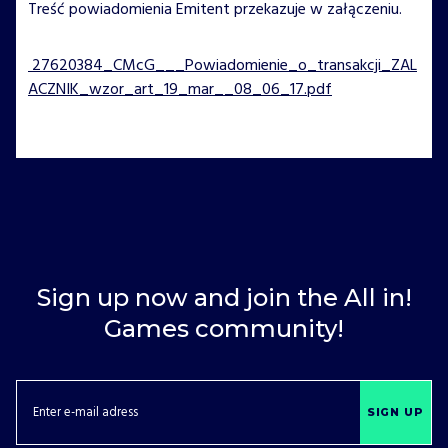
Treść powiadomienia Emitent przekazuje w załączeniu.
27620384_CMcG___Powiadomienie_o_transakcji_ZAL
ACZNIK_wzor_art_19_mar__08_06_17.pdf
Sign up now and join the All in!
Games community!
SIGN UP