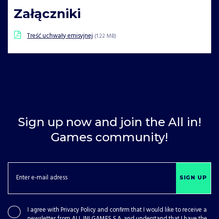
Załączniki
Treść uchwały emisyjnej
(1.22 MB)
Sign up now and join the All in!
Games community!
SIGN UP
I agree with
Privacy Policy
and confirm that I would like to receive a
newsletter from ALL IN! GAMES S.A. and understand that I have the