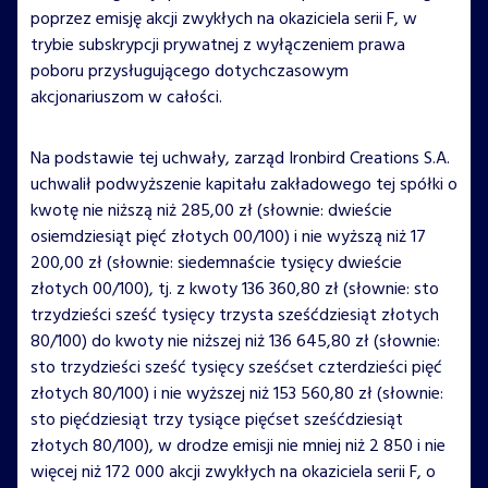
poprzez emisję akcji zwykłych na okaziciela serii F, w
trybie subskrypcji prywatnej z wyłączeniem prawa
poboru przysługującego dotychczasowym
akcjonariuszom w całości.
Na podstawie tej uchwały, zarząd Ironbird Creations S.A.
uchwalił podwyższenie kapitału zakładowego tej spółki o
kwotę nie niższą niż 285,00 zł (słownie: dwieście
osiemdziesiąt pięć złotych 00/100) i nie wyższą niż 17
200,00 zł (słownie: siedemnaście tysięcy dwieście
złotych 00/100), tj. z kwoty 136 360,80 zł (słownie: sto
trzydzieści sześć tysięcy trzysta sześćdziesiąt złotych
80/100) do kwoty nie niższej niż 136 645,80 zł (słownie:
sto trzydzieści sześć tysięcy sześćset czterdzieści pięć
złotych 80/100) i nie wyższej niż 153 560,80 zł (słownie:
sto pięćdziesiąt trzy tysiące pięćset sześćdziesiąt
złotych 80/100), w drodze emisji nie mniej niż 2 850 i nie
więcej niż 172 000 akcji zwykłych na okaziciela serii F, o