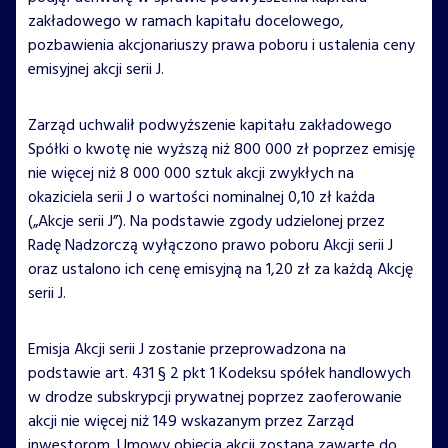
zakładowego w ramach kapitału docelowego,
pozbawienia akcjonariuszy prawa poboru i ustalenia ceny
emisyjnej akcji serii J.
Zarząd uchwalił podwyższenie kapitału zakładowego
Spółki o kwotę nie wyższą niż 800 000 zł poprzez emisję
nie więcej niż 8 000 000 sztuk akcji zwykłych na
okaziciela serii J o wartości nominalnej 0,10 zł każda
(„Akcje serii J”). Na podstawie zgody udzielonej przez
Radę Nadzorczą wyłączono prawo poboru Akcji serii J
oraz ustalono ich cenę emisyjną na 1,20 zł za każdą Akcję
serii J.
Emisja Akcji serii J zostanie przeprowadzona na
podstawie art. 431 § 2 pkt 1 Kodeksu spółek handlowych
w drodze subskrypcji prywatnej poprzez zaoferowanie
akcji nie więcej niż 149 wskazanym przez Zarząd
inwestorom. Umowy objęcia akcji zostaną zawarte do