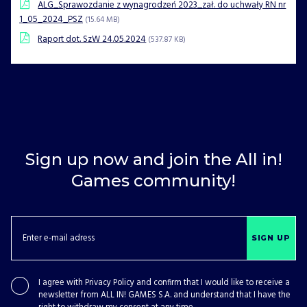
ALG_Sprawozdanie z wynagrodzeń 2023_zał. do uchwały RN nr
1_05_2024_PSZ
(15.64 MB)
Raport dot. SzW 24.05.2024
(537.87 KB)
Sign up now and join the All in!
Games community!
SIGN UP
I agree with
Privacy Policy
and confirm that I would like to receive a
newsletter from ALL IN! GAMES S.A. and understand that I have the