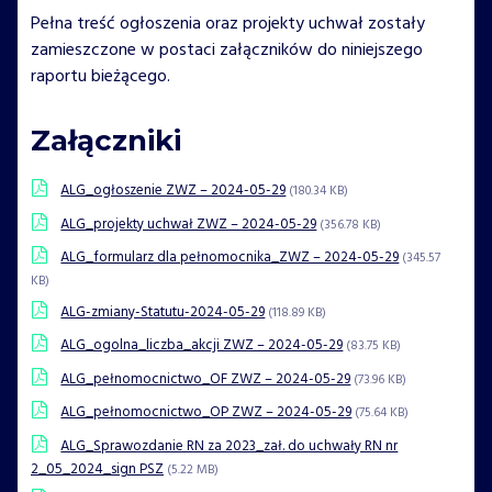
Pełna treść ogłoszenia oraz projekty uchwał zostały
zamieszczone w postaci załączników do niniejszego
raportu bieżącego.
Załączniki
ALG_ogłoszenie ZWZ – 2024-05-29
(180.34 KB)
ALG_projekty uchwał ZWZ – 2024-05-29
(356.78 KB)
ALG_formularz dla pełnomocnika_ZWZ – 2024-05-29
(345.57
KB)
ALG-zmiany-Statutu-2024-05-29
(118.89 KB)
ALG_ogolna_liczba_akcji ZWZ – 2024-05-29
(83.75 KB)
ALG_pełnomocnictwo_OF ZWZ – 2024-05-29
(73.96 KB)
ALG_pełnomocnictwo_OP ZWZ – 2024-05-29
(75.64 KB)
ALG_Sprawozdanie RN za 2023_zał. do uchwały RN nr
2_05_2024_sign PSZ
(5.22 MB)