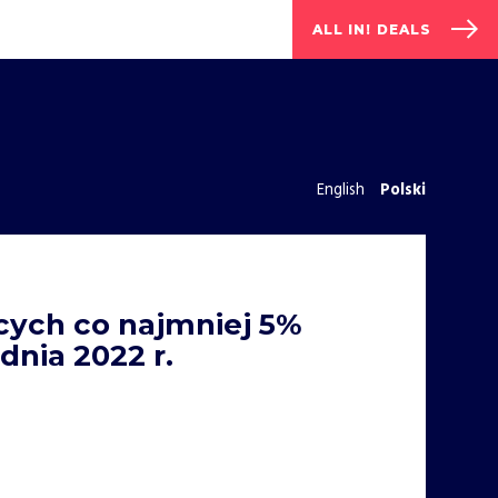
ALL IN! DEALS
English
Polski
ących co najmniej 5%
nia 2022 r.