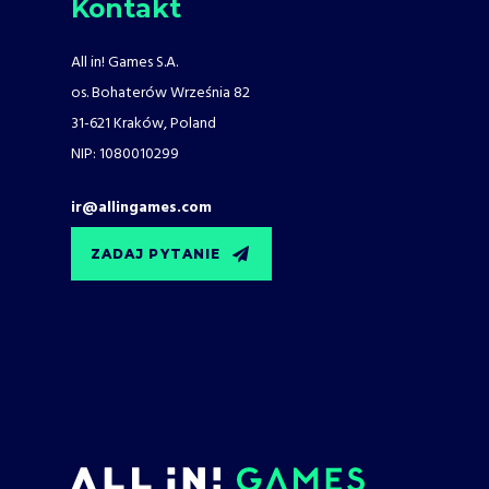
Kontakt
All in! Games S.A.
os. Bohaterów Września 82
31-621 Kraków, Poland
NIP: 1080010299
ir@allingames.com
ZADAJ PYTANIE