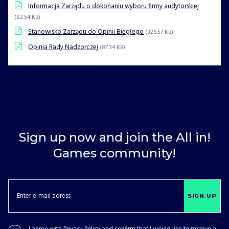
Informacja Zarządu o dokonaniu wyboru firmy audytorskiej
(82.54 KB)
Stanowisko Zarządu do Opinii Biegłego
(326.57 KB)
Opinia Rady Nadzorczej
(87.34 KB)
Sign up now and join the All in!
Games community!
SIGN UP