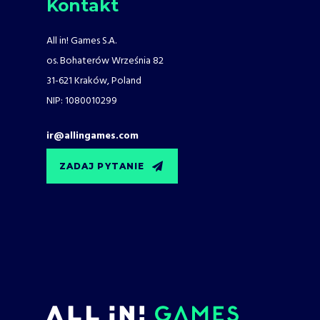
Kontakt
All in! Games S.A.
os. Bohaterów Września 82
31-621 Kraków, Poland
NIP: 1080010299
ir@allingames.com
ZADAJ PYTANIE