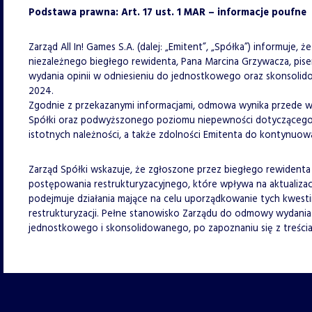
Podstawa prawna: Art. 17 ust. 1 MAR – informacje poufne
Zarząd All In! Games S.A. (dalej: „Emitent”, „Spółka”) informuje,
niezależnego biegłego rewidenta, Pana Marcina Grzywacza, pis
wydania opinii w odniesieniu do jednostkowego oraz skonsol
2024.
Zgodnie z przekazanymi informacjami, odmowa wynika przede 
Spółki oraz podwyższonego poziomu niepewności dotyczącego 
istotnych należności, a także zdolności Emitenta do kontynuowan
Zarząd Spółki wskazuje, że zgłoszone przez biegłego rewident
postępowania restrukturyzacyjnego, które wpływa na aktualiza
podejmuje działania mające na celu uporządkowanie tych kwest
restrukturyzacji. Pełne stanowisko Zarządu do odmowy wydania 
jednostkowego i skonsolidowanego, po zapoznaniu się z treści