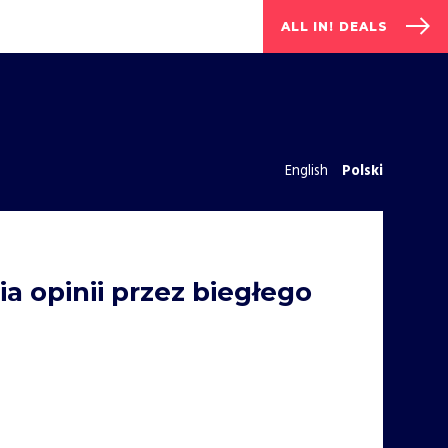
ALL IN! DEALS
English
Polski
 opinii przez biegłego