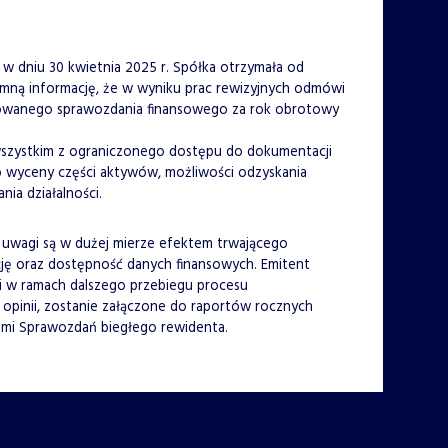
 że w dniu 30 kwietnia 2025 r. Spółka otrzymała od
emną informację, że w wyniku prac rewizyjnych odmówi
idowanego sprawozdania finansowego za rok obrotowy
wszystkim z ograniczonego dostępu do dokumentacji
wyceny części aktywów, możliwości odzyskania
ia działalności.
a uwagi są w dużej mierze efektem trwającego
cję oraz dostępność danych finansowych. Emitent
ii w ramach dalszego przebiegu procesu
opinii, zostanie załączone do raportów rocznych
ami Sprawozdań biegłego rewidenta.