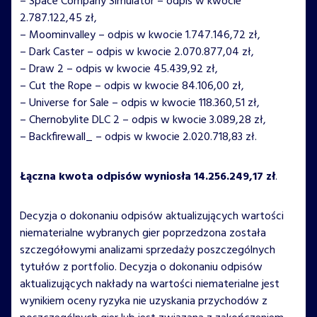
– Space Company Simulator – odpis w kwocie
2.787.122,45 zł,
– Moominvalley – odpis w kwocie 1.747.146,72 zł,
– Dark Caster – odpis w kwocie 2.070.877,04 zł,
– Draw 2 – odpis w kwocie 45.439,92 zł,
– Cut the Rope – odpis w kwocie 84.106,00 zł,
– Universe for Sale – odpis w kwocie 118.360,51 zł,
– Chernobylite DLC 2 – odpis w kwocie 3.089,28 zł,
– Backfirewall_ – odpis w kwocie 2.020.718,83 zł.
Łączna kwota odpisów wyniosła 14.256.249,17 zł
.
Decyzja o dokonaniu odpisów aktualizujących wartości
niematerialne wybranych gier poprzedzona została
szczegółowymi analizami sprzedaży poszczególnych
tytułów z portfolio. Decyzja o dokonaniu odpisów
aktualizujących nakłady na wartości niematerialne jest
wynikiem oceny ryzyka nie uzyskania przychodów z