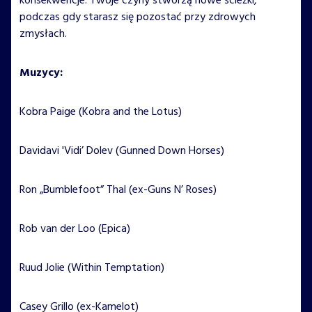
konsekwencje. Twoje czyny stworzą nowe ścieżki,
podczas gdy starasz się pozostać przy zdrowych
zmysłach.
Muzycy:
Kobra Paige (Kobra and the Lotus)
Davidavi 'Vidi’ Dolev (Gunned Down Horses)
Ron „Bumblefoot” Thal (ex-Guns N’ Roses)
Rob van der Loo (Epica)
Ruud Jolie (Within Temptation)
Casey Grillo (ex-Kamelot)