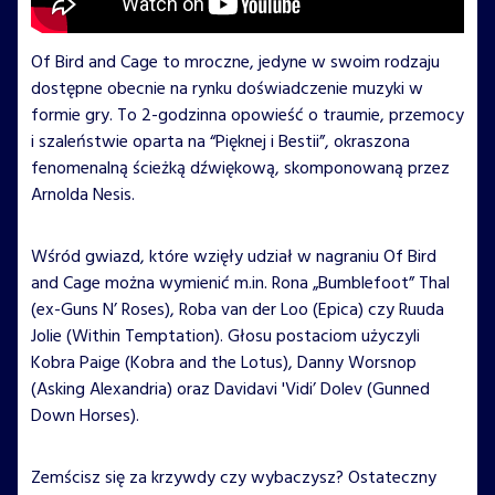
Of Bird and Cage to mroczne, jedyne w swoim rodzaju
dostępne obecnie na rynku doświadczenie muzyki w
formie gry. To 2-godzinna opowieść o traumie, przemocy
i szaleństwie oparta na “Pięknej i Bestii”, okraszona
fenomenalną ścieżką dźwiękową, skomponowaną przez
Arnolda Nesis.
Wśród gwiazd, które wzięły udział w nagraniu Of Bird
and Cage można wymienić m.in. Rona „Bumblefoot” Thal
(ex-Guns N’ Roses), Roba van der Loo (Epica) czy Ruuda
Jolie (Within Temptation). Głosu postaciom użyczyli
Kobra Paige (Kobra and the Lotus), Danny Worsnop
(Asking Alexandria) oraz Davidavi 'Vidi’ Dolev (Gunned
Down Horses).
Zemścisz się za krzywdy czy wybaczysz? Ostateczny