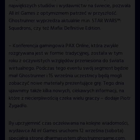
największych studiów i wydawnictw na świecie, pozwala
All in! Games z optymizmem patrzeć w przyszłość.
Ghostrunner wyprzedza aktualnie m.in. STAR WARS™:
Squadrons, czy też Mafia: Definitive Edition.
– Konferencja gamingowa PAX Online, która zwykle
rozgrywana jest w formie tradycyjnej, została w tym
roku z oczywistych względów przeniesiona do świata
GO ALL IN WITH US!
JOIN OUR
wirtualnego. Podczas tego eventu swój segment będzie
NEWSLETTER
miał Ghostrunner i 15 września uczestnicy będą mogli
AND STAY UP TO DATE.
zobaczyć nowe materiały prezentujące grę. Tego dnia
We’ll have a free welcome gift for you!
ujawnimy także kilka nowych, ciekawych informacji, na
które z niecierpliwością czeka wielu graczy – dodaje Piotr
Żygadło.
I agree with
Privacy Policy
and confirm that I
By uprzyjemnić czas oczekiwania na kolejne wiadomości,
would like to receive a newsletter from ALL IN!
wydawca All in! Games uruchomi 12 września (sobota)
GAMES S.A. and understand that I have the
right to withdraw my consent at any time.
specjalną stronę
dharmasystem.ghostrunnergame.com
.