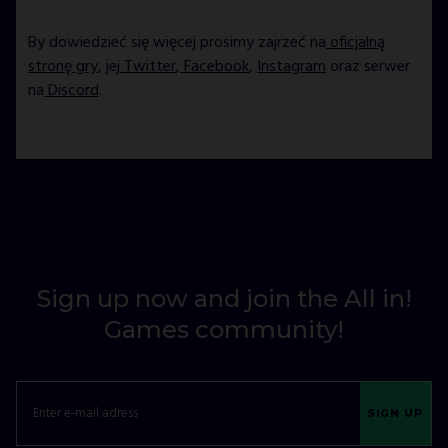
By dowiedzieć się więcej prosimy zajrzeć na
oficjalną
stronę gry
, jej
Twitter
,
Facebook
,
Instagram
oraz serwer
na
Discord
.
Sign up now and join the All in!
Games community!
SIGN UP