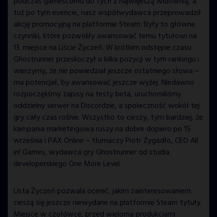
podczas gamescomu do tych z największą widownią, a
tuż po tym evencie, nasz współwydawca przeprowadził
akcję promocyjną na platformie Steam. Były to główne
czynniki, które pozwoliły awansować temu tytułowi na
13. miejsce na Liście Życzeń. W krótkim odstępie czasu
Ghostrunner przeskoczył o kilka pozycji w tym rankingu i
wierzymy, że nie powiedział jeszcze ostatniego słowa –
ma potencjał, by awansować jeszcze wyżej. Niedawno
rozpoczęliśmy zapisy na testy beta, uruchomiliśmy
oddzielny serwer na Discordzie, a społeczność wokół tej
gry cały czas rośnie. Wszystko to cieszy, tym bardziej, że
kampania marketingowa ruszy na dobre dopiero po 15
września i PAX Online – tłumaczy Piotr Żygadło, CEO All
in! Games, wydawca gry Ghostrunner od studia
developerskiego One More Level.
Lista Życzeń pozwala ocenić, jakim zainteresowaniem
cieszą się jeszcze niewydane na platformie Steam tytuły.
Miejsce w czołówce, przed wieloma produkcjami