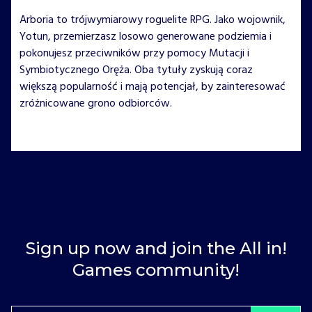
Arboria to trójwymiarowy roguelite RPG. Jako wojownik,
Yotun, przemierzasz losowo generowane podziemia i
pokonujesz przeciwników przy pomocy Mutacji i
Symbiotycznego Oręża. Oba tytuły zyskują coraz
większą popularność i mają potencjał, by zainteresować
zróżnicowane grono odbiorców.
Sign up now and join the All in!
Games community!