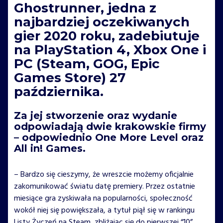
Ghostrunner, jedna z
najbardziej oczekiwanych
gier 2020 roku, zadebiutuje
na PlayStation 4, Xbox One i
PC (Steam, GOG, Epic
Games Store) 27
października.
Za jej stworzenie oraz wydanie
odpowiadają dwie krakowskie firmy
– odpowiednio One More Level oraz
All in! Games.
– Bardzo się cieszymy, że wreszcie możemy oficjalnie
zakomunikować światu datę premiery. Przez ostatnie
miesiące gra zyskiwała na popularności, społeczność
wokół niej się powiększała, a tytuł piął się w rankingu
Listy Życzeń na Steam, zbliżając się do pierwszej “10”.