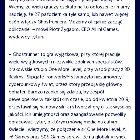
Wiemy, że wielu graczy czekało na to ogłoszenie i mamy
nadzieję, że 27 października tyle samo, lub nawet więcej
osób włączy Ghostrunnera. Możemy oficjalnie zacząć
odliczanie – mówi Piotr Żygadło, CEO All in! Games,
wydawcy tytułu.
– Ghostrunner to gra wyjątkowa, przy której pracuje
wielu wyjątkowych i niezwykle zdolnych specjalistów.
Krakowskie studio One More Level, przy współpracy z 3D
Realms i Slipgate Ironworks™ stworzyło niesamowity,
cyberpunkowy świat, przez który przebija się główny
bohater. Bardzo rzadko się zdarza, by zespół
deweloperów w tak krótkim czasie, bo od kwietnia 2019,
przestawił się na nowy silnik i stworzył grę o tak wysokiej
jakości. Ich umiejętności oraz zaangażowanie pozwoliły
opracować tytuł, o którym mówią media na całym
świecie i wierzymy, że połączenie sił One More Level, All
in! Games oraz 505 Games sprawi, że na globalny rynek