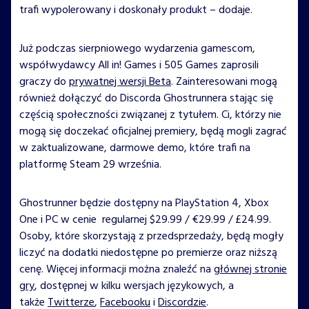
trafi wypolerowany i doskonały produkt – dodaje.
Już podczas sierpniowego wydarzenia gamescom,
współwydawcy All in! Games i 505 Games zaprosili
graczy do
prywatnej wersji Beta
. Zainteresowani mogą
również dołączyć do Discorda Ghostrunnera stając się
częścią społeczności związanej z tytułem. Ci, którzy nie
mogą się doczekać oficjalnej premiery, będą mogli zagrać
w zaktualizowane, darmowe demo, które trafi na
platformę Steam 29 września.
Ghostrunner będzie dostępny na PlayStation 4, Xbox
One i PC w cenie regularnej $29.99 / €29.99 / £24.99.
Osoby, które skorzystają z przedsprzedaży, będą mogły
liczyć na dodatki niedostępne po premierze oraz niższą
cenę. Więcej informacji można znaleźć na
głównej stronie
gry
, dostępnej w kilku wersjach językowych, a
także
Twitterze
,
Facebooku
i
Discordzie
.