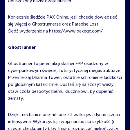
opuszczony nazistowski bunkier.
Koniecznie śledźcie PAX Online, jeśli chcecie dowiedzieć
się więcej o Ghostrunnerze oraz Paradise Lost.
Śledź wydarzenie na
https://www.paxegx.com/
Ghostrunner
Ghostrunner to pełen akcji slasher FPP osadzony w
cyberpunkowym świecie, futurystycznej megastrukturze.
Przemierzaj Dharma Tower, ostatnie schronienie ludzkości
po globalnym kataklizmie. Dostań się na szczyt wieży i
staw czoła despotycznemu Klucznikowi, by dopełnić
zemsty.
Dzięki mechanice one-hit-one-kill walka jest dynamiczna i
intensywna. Wykorzystuj swoją nadludzką szybkość (i
częste checkpointy!), by śmiało rozpocząć niekończący