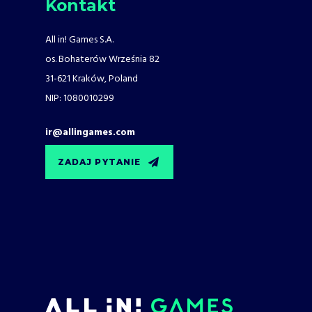
Kontakt
All in! Games S.A.
os. Bohaterów Września 82
31-621 Kraków, Poland
NIP: 1080010299
ir@allingames.com
ZADAJ PYTANIE