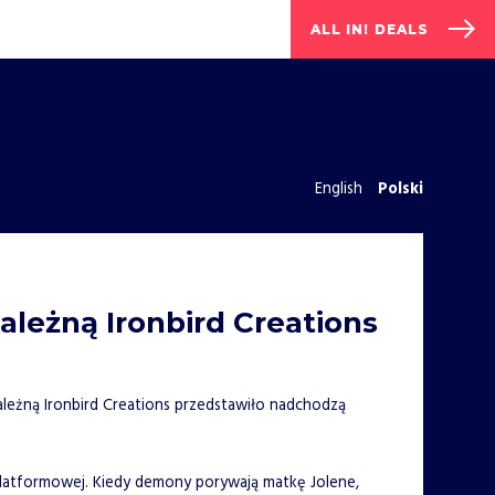
ALL IN! DEALS
English
Polski
zależną Ironbird Creations
leżną Ironbird Creations przedstawiło nadchodzą
 platformowej. Kiedy demony porywają matkę Jolene,