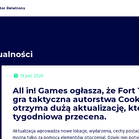
tor Relations
ualności
19 paź 2020
All in! Games ogłasza, że Fo
gra taktyczna autorstwa Coo
otrzyma dużą aktualizację, kt
tygodniowa przecena.
Aktualizacja wprowadza nowe lokacje, wydarzenia, cechy posta
można tylko za pomocą elementów otoczenia). Dzięki niej potyc