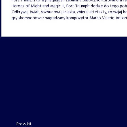
Fort Triumph to wymagająca i zabawna taktyczno-turowa gra f
Heroes of Might and Magic III, Fort Triumph dodaje do tego po
Odkrywaj świat, rozbudowuj miasta, zbieraj artefakty, rozwijaj 
gry skomponował nagradzany kompozytor Marco Valerio Antoni
Press kit