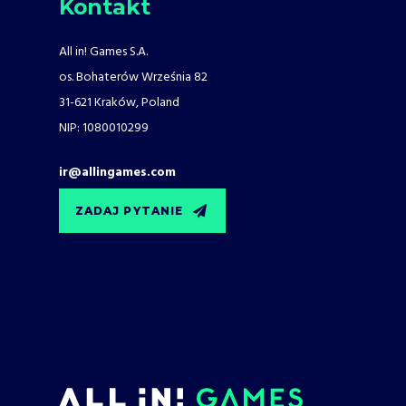
Kontakt
All in! Games S.A.
os. Bohaterów Września 82
31-621 Kraków, Poland
NIP: 1080010299
ir@allingames.com
ZADAJ PYTANIE