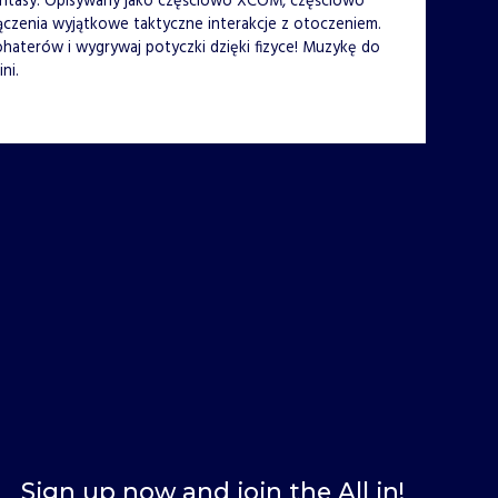
antasy. Opisywany jako częściowo XCOM, częściowo
łączenia wyjątkowe taktyczne interakcje z otoczeniem.
bohaterów i wygrywaj potyczki dzięki fizyce! Muzykę do
ni.
Sign up now and join the All in!