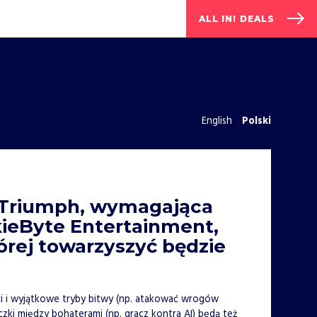
ALL IN! DEALS
English
Polski
rt Triumph, wymagająca
kieByte Entertainment,
órej towarzyszyć będzie
ci i wyjątkowe tryby bitwy (np. atakować wrogów
zki między bohaterami (np. gracz kontra AI) będą też